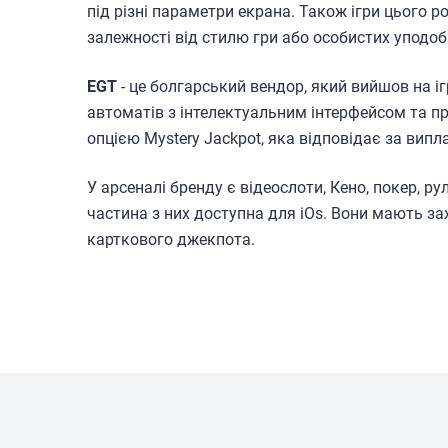
під різні параметри екрана. Також ігри цього 
залежності від стилю гри або особистих уподоб
EGT
- це болгарський вендор, який вийшов на і
автоматів з інтелектуальним інтерфейсом та п
опцією Mystery Jackpot, яка відповідає за вип
У арсеналі бренду є відеослоти, Кено, покер, р
частина з них доступна для iOs. Вони мають з
карткового джекпота.