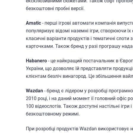
ексклюзивними сюжетами. Також софт пропонує
безкоштовні пробні версії.
Amatic
- перші ігрові автомати компанія випуст
популяризує відомі наземні ігри, створюючи їх 
класичні варіанти продуктів і тематичні слоти
карточками. Також бренд у разі програшу нада
Habanero
- це найкращий постачальник в Європі.
України, що дозволяє їй представляти продукці
клієнтам безліч винагород. Це збільшення вай
Wazdan
- бренд є лідером у розробці програмно
2010 році, і на даний момент її головний офіс
100 відеослотів. Також доступні настільні ігри 
безкоштовному режимі.
При розробці продуктів Wazdan використовує 