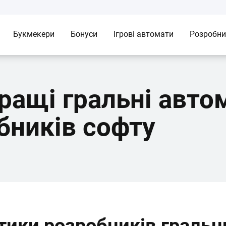
Букмекери
Бонуси
Ігрові автомати
Розробни
ращі гральні авто
бників софту
тики розробників гральн