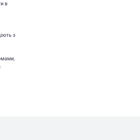
ти в
діють з
ормами,
я