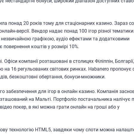
 нестандартні бонуси, широкий діапазон доступних ставок
ила понад 20 років тому для стаціонарних казино. Зараз с
онлайн-версії. Вендор надає понад 100 ігор різної тематики
 з незвичайною графікою, аудіо ефектами та додатковими
є повернення коштів у розмірі 10%.
 Офіси компанії розташовані в столицях Філіппін, Болгарії
ю на 16 регульованих світових ринках. Habanero пропонує 
лдів, безкоштовні обертання, бонуси-множники.
го забезпечення для ігор в онлайн казино. Компанія засно
 розташований на Мальті. Портфоліо постачальника налічує 
і відео покер, в які можна грати онлайн на гроші або у
нову технологію HTML5, завдяки чому слоти можна налашт