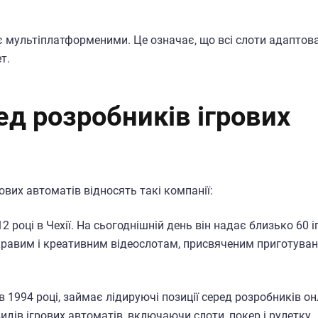
є мультіплатформеними. Це означає, що всі слоти адаптова
т.
ед розробників ігрових
ових автоматів відносять такі компанії:
 році в Чехії. На сьогоднішній день він надає близько 60 і
кравим і креативним відеослотам, присвяченим приготува
в 1994 році, займає лідируючі позиції серед розробників он
дів ігрових автоматів, включаючи слоти, покер і рулетку.